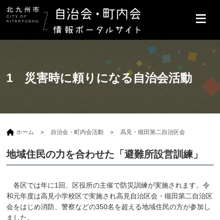
1 災害時に頼りになる自治会活動
ホーム
自治会・町内会活動
高見・槻田第二自治区会
地域住民の力を合わせた「避難所設営訓練」
各区では年に1回、区役所の主催で防災訓練が実施されます。令
和元年度は高見小学校区で実施され高見自治区会・槻田第二自治区
会をはじめ消防、警察などの350名を超える地域住民の方が参加し
ました。