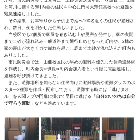
から、市民防災会では直ちに「土砂災害対策本部」を設置し、山側
と河川に接する8町内会の住民を中心に門司大翔館高校への避難を
緊急連絡しました。
その結果、お年寄りから子供まで延べ100名近くの住民が避難さ
れ、数日、夜を明かした住民もいました。
当校区でも2個所で家屋を巻き込む土砂災害が発生し、家の玄関
まで土砂が流れ込み一般道路まで通行止めとなった町内や、2棟の
家の裏山が大きくガケ崩れを起こし庭まで土砂が流れ込んだ町内も
ありました。
市民防災会では、山側校区民の早めの避難を優先した緊急連絡網
を作成し、町内会長➩班長➩町内会加入者という順に電話連絡し、
避難を呼び掛けてきました。
また、避難場所を知らない住民向けに避難場所や避難グッズのポ
スター2種類を作成・配布しており、避難する時には「逃げタオ
ル」を玄関ノブや門扉に掛けて早目に逃げる
「自分のいのちは自分
で守ろう運動」
なども進めています。