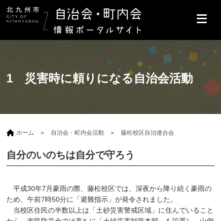
1 災害時に頼りになる自治会活動
ホーム
自治会・町内会活動
藤松校区自治連合会
自分のいのちは自分で守ろう
平成30年7月豪雨の際、藤松校区では、深夜から降り続く豪雨の
ため、午前7時50分に「避難指示」が発令されました。
当校区住民の半数以上は「土砂災害警戒区域」に住んでいること