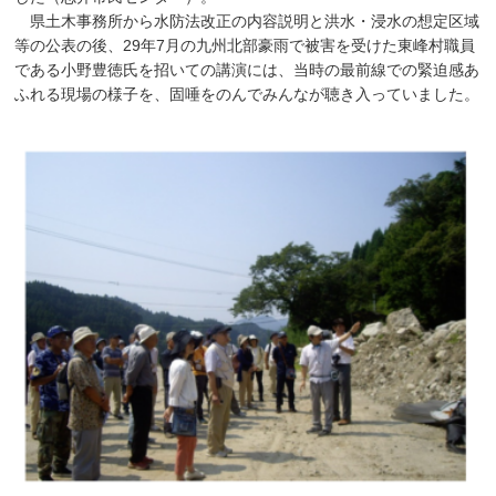
県土木事務所から水防法改正の内容説明と洪水・浸水の想定区域
等の公表の後、29年7月の九州北部豪雨で被害を受けた東峰村職員
である小野豊徳氏を招いての講演には、当時の最前線での緊迫感あ
ふれる現場の様子を、固唾をのんでみんなが聴き入っていました。