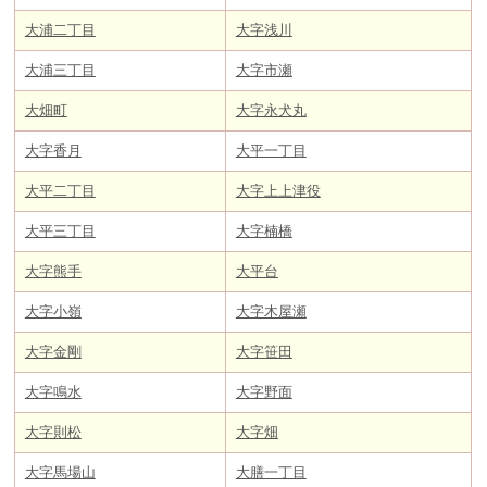
大浦二丁目
大字浅川
大浦三丁目
大字市瀬
大畑町
大字永犬丸
大字香月
大平一丁目
大平二丁目
大字上上津役
大平三丁目
大字楠橋
大字熊手
大平台
大字小嶺
大字木屋瀬
大字金剛
大字笹田
大字鳴水
大字野面
大字則松
大字畑
大字馬場山
大膳一丁目