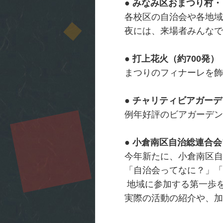
● みなみ区おまつり村
各校区の自治会や各地域
夜には、来場者みんなで
● 打上花火（約700発）
まつりのフィナーレを飾
● チャリティビアガー
例年好評のビアガーデン
● 小倉南区自治総連合
今年新たに、小倉南区自
「自治会ってなに？」「
地域に参加する第一歩を
実際の活動の紹介や、加