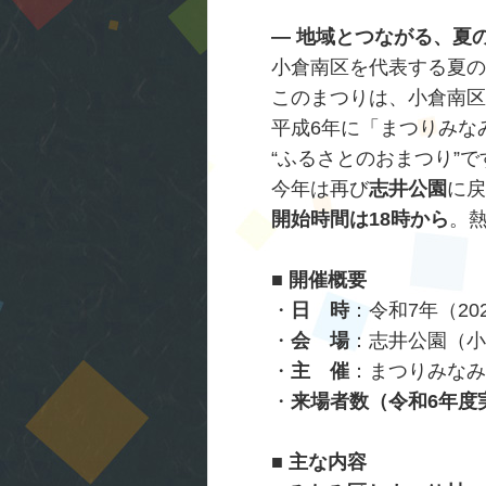
― 地域とつながる、夏の
小倉南区を代表する夏の
このまつりは、小倉南区
平成6年に「まつりみな
“ふるさとのおまつり”で
今年は再び
志井公園
に戻
開始時間は18時から
。
■ 開催概要
・
日 時
：令和7年（20
・
会 場
：志井公園（小
・
主 催
：まつりみなみ
・
来場者数（令和6年度
■ 主な内容