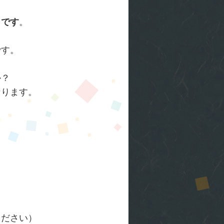
りです
。
です。
か？
なります。
ください）